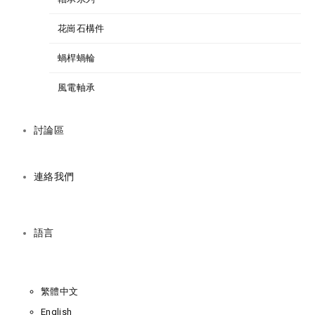
花崗石構件
蝸桿蝸輪
風電軸承
討論區
連絡我們
語言
繁體中文
English