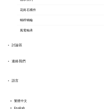
花崗石構件
蝸桿蝸輪
風電軸承
討論區
連絡我們
語言
繁體中文
English