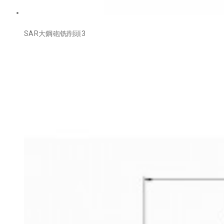
SAR大鋼砲铣削頭3