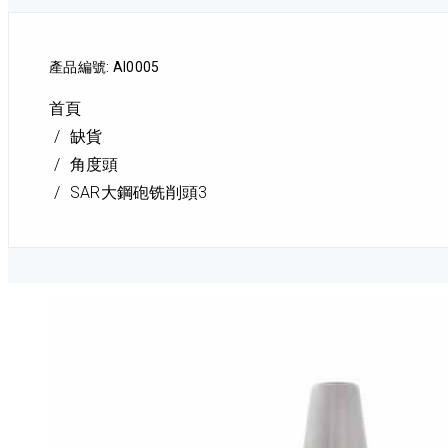
產品編號: AI0005
首頁
缺貨
角度頭
SAR大鋼砲铣削頭3