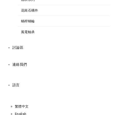
花崗石構件
蝸桿蝸輪
風電軸承
討論區
連絡我們
語言
繁體中文
English