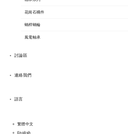
花崗石構件
蝸桿蝸輪
風電軸承
討論區
連絡我們
語言
繁體中文
English