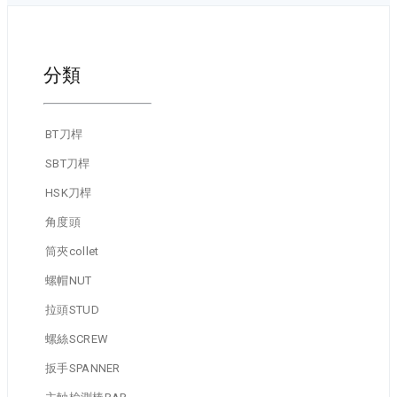
分類
BT刀桿
SBT刀桿
HSK刀桿
角度頭
筒夾collet
螺帽NUT
拉頭STUD
螺絲SCREW
扳手SPANNER