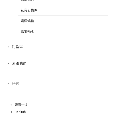
花崗石構件
蝸桿蝸輪
風電軸承
討論區
連絡我們
語言
繁體中文
English