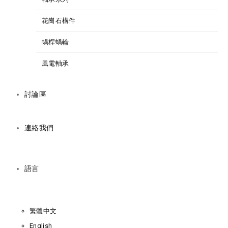
花崗石構件
蝸桿蝸輪
風電軸承
討論區
連絡我們
語言
繁體中文
English