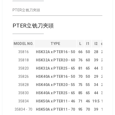
PTER立铣刀夾頭
PTER立铣刀夾頭
MODEL NO.
TYPE
L
l1
l2
d1
d2
35816
HSK32A x PTER16 - 50
66
50
28
22
22
35818
HSK32A x PTER20 - 60
76
60
39
28
26
35820
HSK32A x PTER25 - 65
81
65
44
35
34
35826
HSK40A x PTER16 - 50
70
50
29
22
22
35828
HSK40A x PTER20 - 55
75
55
34
28
28
35830
HSK40A x PTER25 - 65
85
65
44
35
34
35834
HSK50A x PTER11 - 46
71
46
19.5
16
16
35834 - 70
HSK50A x PTER11 - 70
95
70
39
16
16