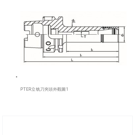
PTER立铣刀夾頭外觀圖1