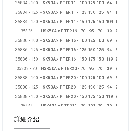
35834 - 100
HSK50A x PTER11 - 100
125
100
64
16
16
35834 - 125
HSK50A x PTER11 - 125
150
125
84
16
16
35834 - 150
HSK50A x PTER11 - 150
175
150
109
16
16
35836
HSK50A x PTER16 - 70
95
70
39
22
22
35836 - 100
HSK50A x PTER16 - 100
125
100
69
22
22
35836 - 125
HSK50A x PTER16 - 125
150
125
94
22
22
35836 - 150
HSK50A x PTER16 - 150
175
150
119
22
22
35838 - 70
HSK50A x PTER20 - 70
95
70
39
28
28
35838 - 100
HSK50A x PTER20 - 100
125
100
69
28
28
M
35838 - 125
HSK50A x PTER20 - 125
150
125
94
28
28
M
35838 - 150
HSK50A x PTER20 - 150
175
150
119
28
28
M
35844
HSK63A x PTER11 - 70
102
70
39
16
16
35844 - 100
HSK63A x PTER11 - 100
132
100
64
16
16
詳細介紹
35844 - 125
HSK63A x PTER11 - 125
157
125
84
16
16