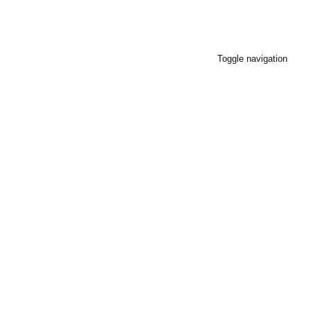
Toggle navigation