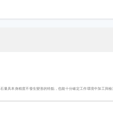
崗石量具本身精度不發生變形的特點，也能十分確定工作環境中加工與檢