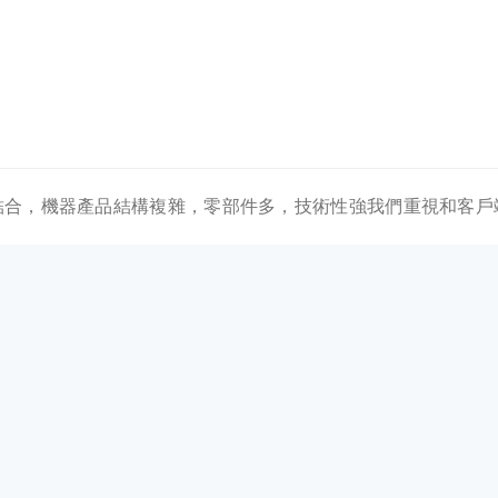
美結合，機器產品結構複雜，零部件多，技術性強我們重視和客