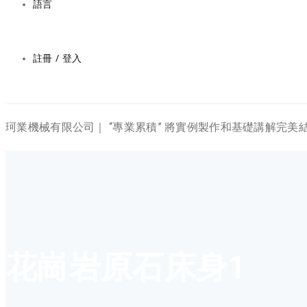
語言
註冊 / 登入
珂業機械有限公司｜ “專業累積” 將實例製作和基礎講解完
花崗岩原石床身1