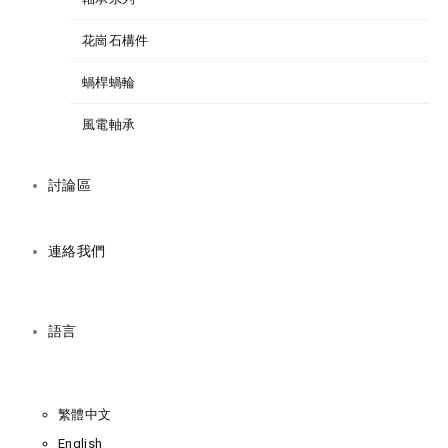
花崗石構件
蝸桿蝸輪
風電軸承
討論區
連絡我們
語言
繁體中文
English