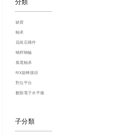
分類
缺貨
軸承
花崗石構件
蝸桿蝸輪
風電軸承
RIX旋轉接頭
對位平台
數顯電子水平儀
子分類