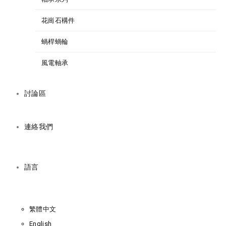
花崗石構件
蝸桿蝸輪
風電軸承
討論區
連絡我們
語言
繁體中文
English