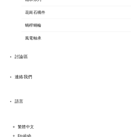
花崗石構件
蝸桿蝸輪
風電軸承
討論區
連絡我們
語言
繁體中文
English