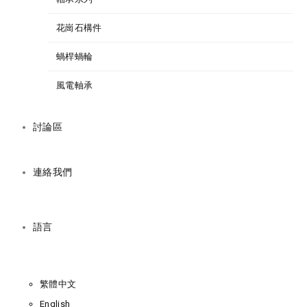
花崗石構件
蝸桿蝸輪
風電軸承
討論區
連絡我們
語言
繁體中文
English